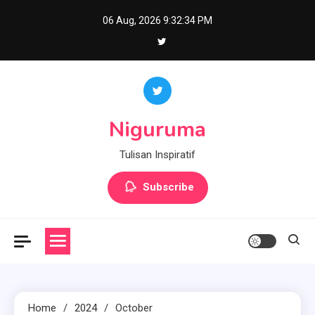
Skip
06 Aug, 2026
9:32:34 PM
to
content
Niguruma
Tulisan Inspiratif
Subscribe
Home
2024
October