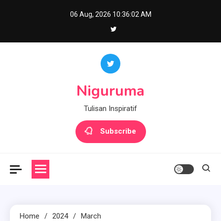
Skip
06 Aug, 2026
10:36:02 AM
to
content
Niguruma
Tulisan Inspiratif
Subscribe
Home
2024
March