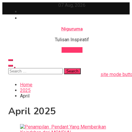
Skip
07 Aug, 2026
to
content
Niguruma
Tulisan Inspiratif
Subscribe
Search
site mode butt
for:
Home
2025
April
April 2025