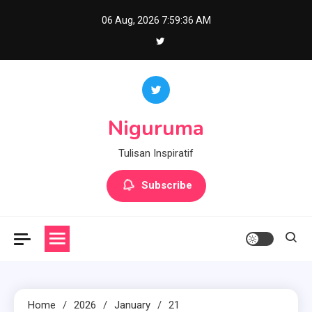
Skip
06 Aug, 2026
7:59:37 AM
to
content
Niguruma
Tulisan Inspiratif
Subscribe
Home
2026
January
21