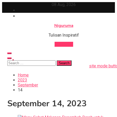
Skip
08 Aug, 2026
to
content
Niguruma
Tulisan Inspiratif
Subscribe
Search
site mode butt
for:
Home
2023
September
14
September 14, 2023