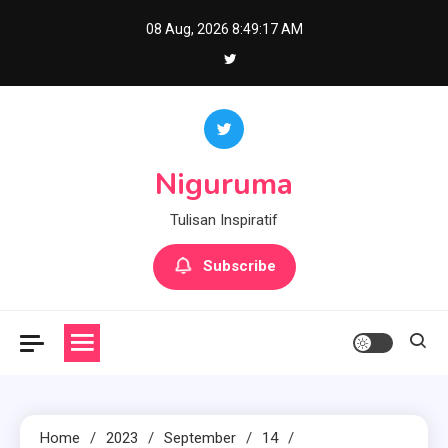
Skip
08 Aug, 2026
8:49:18 AM
to
content
Niguruma
Tulisan Inspiratif
Subscribe
Home
2023
September
14