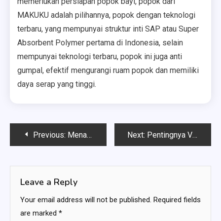
memerlukan persiapan popok bayi, popok dari
MAKUKU adalah pilihannya, popok dengan teknologi
terbaru, yang mempunyai struktur inti SAP atau Super
Absorbent Polymer pertama di Indonesia, selain
mempunyai teknologi terbaru, popok ini juga anti
gumpal, efektif mengurangi ruam popok dan memiliki
daya serap yang tinggi.
Post
Previous:
Menambah Keseruan Anak: Cara Memainkan Aplikasi Applaydu dari Kinder Joy!
Next:
Pentingnya Vitamin Blackmores Untuk Anak 1 Tahun dan Takaran Tepatnya
navigation
Leave a Reply
Your email address will not be published.
Required fields
are marked
*