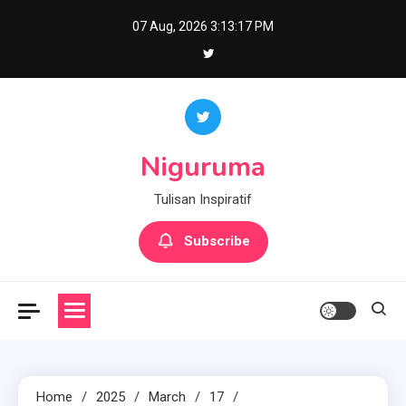
Skip
07 Aug, 2026
3:13:18 PM
to
content
Niguruma
Tulisan Inspiratif
Subscribe
Home
2025
March
17