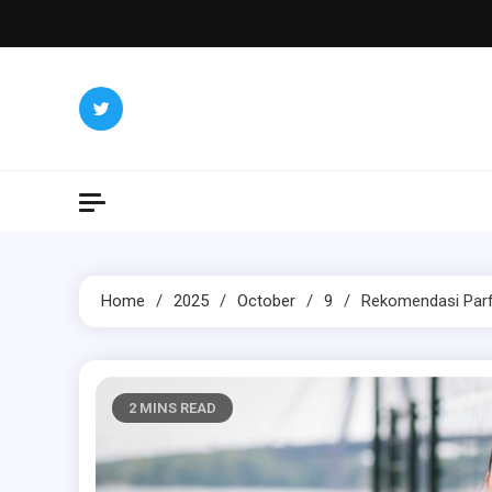
Skip
to
content
Home
2025
October
9
Rekomendasi Parf
2 MINS READ