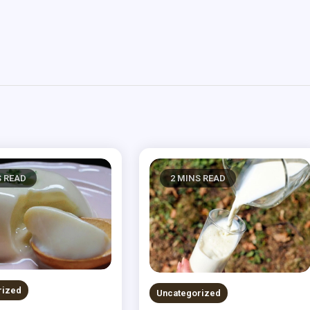
S READ
2 MINS READ
rized
Uncategorized