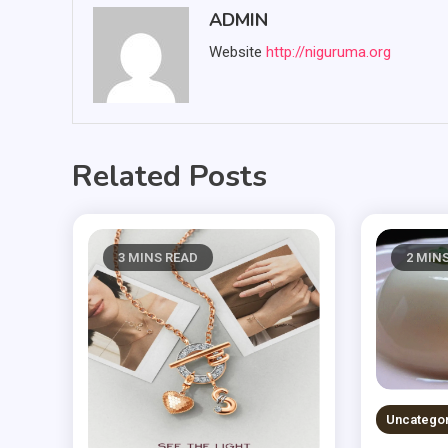
ADMIN
Website
http://niguruma.org
Related Posts
3 MINS READ
2 MIN
Uncatego