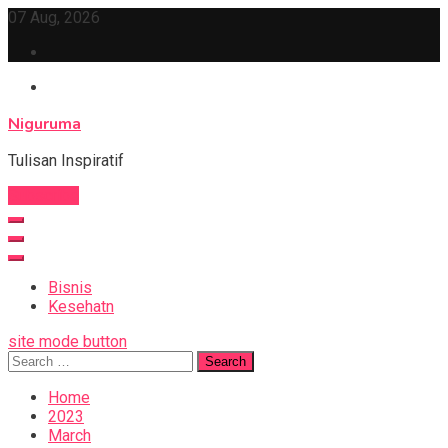
Skip
07 Aug, 2026
to
content
Niguruma
Tulisan Inspiratif
Subscribe
Bisnis
Kesehatn
site mode button
Search
for:
Home
2023
March