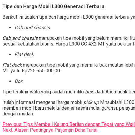
Tipe dan Harga Mobil L300 Generasi Terbaru
Berikut ini adalah tipe dan harga mobil L300 generasi terbaru y
Cab and
chassis
Cab and chassis
merupakan tipe mobil yang belum memiliki fitu
sesuai kebutuhan bisnis. Harga L300 CC 4X2 MT yaitu sekitar 
Flat deck
Flat deck
merupakan tipe mobil yang memiliki bak muatan lebih 
MT yaitu Rp225.650.000,00.
Box
Tipe terakhir yaitu yang sudah memiliki
box.
Jadi Anda tidak p
Itulah informasi mengenai harga mobil
pick up
Mitsubishi L300 
membeli mobil baru melalui dealer resmi mulai garansi, pelayana
dengan mudah.
Post
Previous:
Tips Membeli Kalung Berlian dengan Tepat yang Waji
Next:
Alasan Pentingnya Pinjaman Dana Tunai