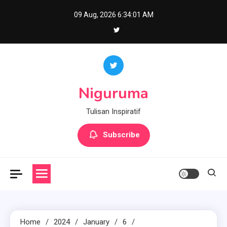
Skip
09 Aug, 2026
6:34:02 AM
to
content
Niguruma
Tulisan Inspiratif
Subscribe
Home
2024
January
6