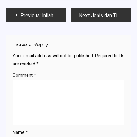
Post
Previous:
Inilah Model Gelang Emas Terbaru 2023 yang Wajib Anda Ketahui!
Next:
Jenis dan Tips Perawatan Keran Kamar Mandi
navigation
Leave a Reply
Your email address will not be published.
Required fields
are marked
*
Comment
*
Name
*