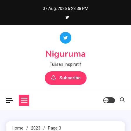
Skip
07 Aug, 2026
6:28:39 PM
to
content
Niguruma
Tulisan Inspiratif
Subscribe
Home
2023
Page 3